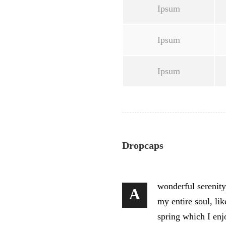
Ipsum
Ipsum
Ipsum
Dropcaps
wonderful serenity
A
my entire soul, li
spring which I enj