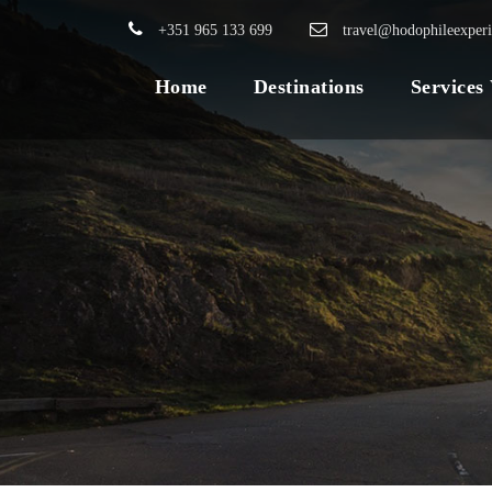
+351 965 133 699
travel@hodophileexper
Home
Destinations
Services