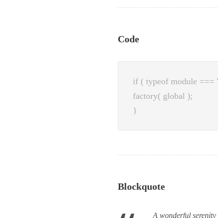
Code
if ( typeof module === 
factory( global );
}
Blockquote
A wonderful serenity 