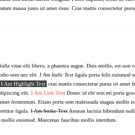
tum massa justo sit amet risus. Cras mattis consectetur puru
lla vitae elit libero, a pharetra augue. Duis mollis, est non 
a odio sem nec elit.
I Am Italic Text
ligula porta felis euismod 
I Am Highlight Text
cras mattis consectetur purus sit amet
dipiscing elit.
I Am Link Text
Donec id elit non mi porta grav
t amet fermentum. Etiam porta sem malesuada magna mollis eu
rttitor ligula.
I Am Strike Text
Aenean lacinia bibendum nulla
mollis euismod. Maecenas faucibus mollis interdum.