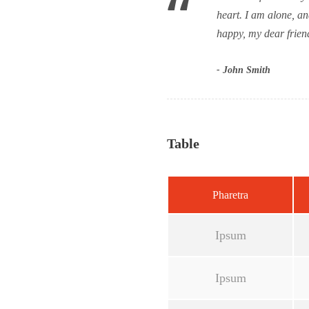
“
heart. I am alone, and
happy, my dear friend
John Smith
Table
Pharetra
Ipsum
Ipsum